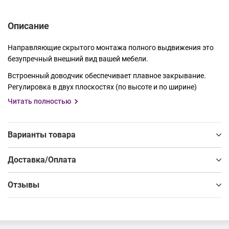
Описание
Направляющие скрытого монтажа полного выдвижения это
безупречный внешний вид вашей мебели.
Встроенный доводчик обеспечивает плавное закрывание.
Регулировка в двух плоскостях (по высоте и по ширине)
Читать полностью
Размерный ряд от 350мм до 500мм с шагом 50мм. Подходят
для мебели с боковыми стенками из плитного материала
толщиной до 19 и 16 мм. Максимальная нагрузка на 1 ящик –
Варианты товара
30 кг. Направляющие Grade прошли тест на 50 000 циклов
открывания и закрывания, что подтверждается гарантией 5
Доставка/Оплата
лет.
Мебельная фурнитура Grade – надежная точка опоры для
Отзывы
создания практичных решений.