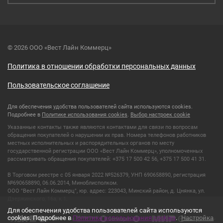
© 2026 ООО «Вест Лайн Коммерц»
Политика в отношении обработки персональных данных
Пользовательское соглашение
Для обеспечения удобства пользователей сайта используются cookies.
Подробнее в
Политике использования cookies
.
Выбор настроек cookie
Указанные контакты также являются контактами для связи по вопросам
обращения покупателей о нарушении их прав. Номера телефонов работников
местных исполнительных и распорядительных органов по месту
государственной регистрации ООО «Вест Лайн Коммерц», уполномоченных
рассматривать обращения покупателей: +375 17 500 42 56, +375 17 500 41 31.
В Торговом реестре с 05 января 2022 №526379, УНП 690658890, регистрация
№690658890, 06.06.2014, Миноблисполком.
ООО "Вест Лайн Коммерц", юр. адрес: 223043, Минский район, д. Цнянка, ул.
Дзержинского, 16а, к 1.
Для обеспечения удобства пользователей сайта используются
cookies. Подробнее в
Политике использования cookies
.
Настройка