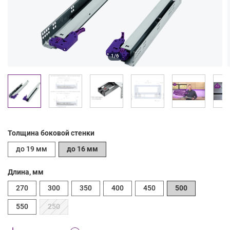
1/6
Толщина боковой стенки
до 19 мм
до 16 мм
Длина, мм
270
300
350
400
450
500
550
250