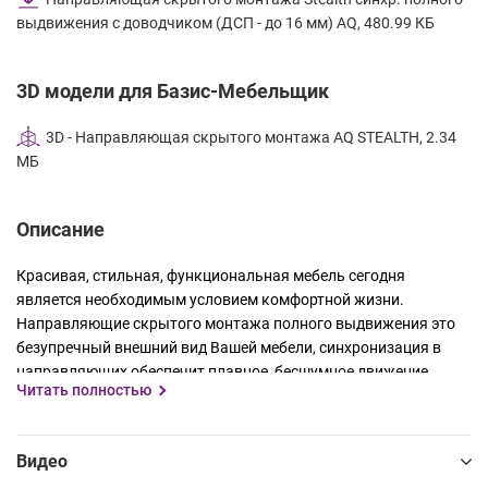
выдвижения с доводчиком (ДСП - до 16 мм) AQ, 480.99 КБ
3D модели для Базис-Мебельщик
3D - Направляющая скрытого монтажа AQ STEALTH, 2.34
МБ
Описание
Красивая, стильная, функциональная мебель сегодня
является необходимым условием комфортной жизни.
Направляющие скрытого монтажа полного выдвижения это
безупречный внешний вид Вашей мебели, синхронизация в
направляющих обеспечит плавное, бесшумное движение
Читать полностью
мебельных ящиков, а благодаря доводчику выдвижные
ящики мягко и уверенно станут закрываться даже при
максимальной загрузке 30 кг.
Видео
Направляющие скрытого монтажа синхронизированная