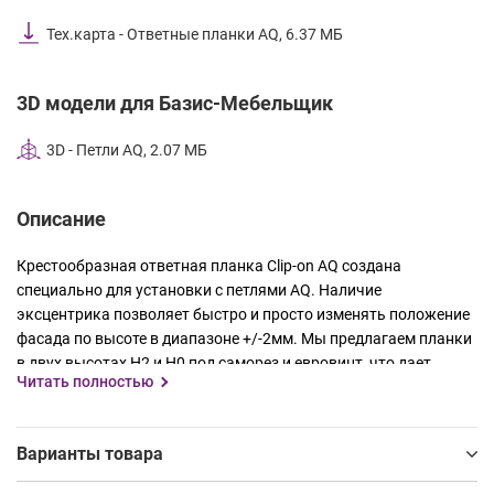
Тех.карта - Ответные планки AQ, 6.37 МБ
3D модели для Базис-Мебельщик
3D - Петли AQ, 2.07 МБ
Описание
Крестообразная ответная планка
Clip
-
on
AQ
создана
специально для установки с петлями
AQ
. Наличие
эксцентрика позволяет быстро и просто изменять положение
фасада по высоте в диапазоне +/-2мм. Мы предлагаем планки
в двух высотах Н2 и Н0 под саморез и евровинт, что дает
Читать полностью
больше свободы в выборе монтажных решений. Планки
представлены в цветах никель и черный.
AQ
– долговечные решения для эволюции комфорта.
Варианты товара