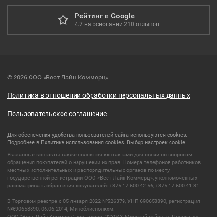
Рейтинг в Google
4.7
на основании
210
отзывов
© 2026 ООО «Вест Лайн Коммерц»
Политика в отношении обработки персональных данных
Пользовательское соглашение
Для обеспечения удобства пользователей сайта используются cookies.
Подробнее в
Политике использования cookies
.
Выбор настроек cookie
Указанные контакты также являются контактами для связи по вопросам
обращения покупателей о нарушении их прав. Номера телефонов работников
местных исполнительных и распорядительных органов по месту
государственной регистрации ООО «Вест Лайн Коммерц», уполномоченных
рассматривать обращения покупателей: +375 17 500 42 56, +375 17 500 41 31.
В Торговом реестре с 05 января 2022 №526379, УНП 690658890, регистрация
№690658890, 06.06.2014, Миноблисполком.
ООО "Вест Лайн Коммерц", юр. адрес: 223043, Минский район, д. Цнянка, ул.