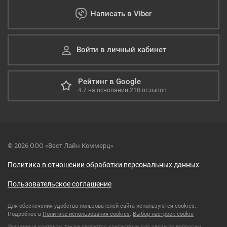
Написать в Viber
Войти в личный кабинет
Рейтинг в Google
4.7
на основании
210
отзывов
© 2026 ООО «Вест Лайн Коммерц»
Политика в отношении обработки персональных данных
Пользовательское соглашение
Для обеспечения удобства пользователей сайта используются cookies.
Подробнее в
Политике использования cookies
.
Выбор настроек cookie
Указанные контакты также являются контактами для связи по вопросам