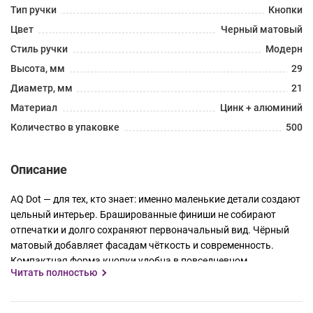
Тип ручки
Кнопки
Цвет
Черный матовый
Стиль ручки
Модерн
Высота, мм
29
Диаметр, мм
21
Материал
Цинк + алюминий
Количество в упаковке
500
Описание
AQ Dot — для тех, кто знает: именно маленькие детали создают
цельный интерьер. Брашированные финиши не собирают
отпечатки и долго сохраняют первоначальный вид. Чёрный
матовый добавляет фасадам чёткость и современность.
Компактная форма кнопки удобна в повседневном
Читать полностью
использовании и универсальна по стилю. Ничего лишнего —
только то, что работает и выглядит безупречно.