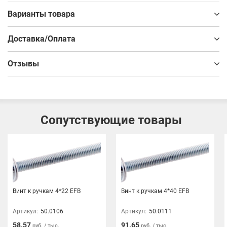
брашированная сталь. Завитки и утончённая форма ручек
Варианты товара
подчёркивают стиль неоклассики, придавая завершённость
вашему интерьеру. Посадочный размер — 128 мм.
Доставка/Оплата
Отзывы
Сопутствующие товары
Винт к ручкам 4*22 EFB
Винт к ручкам 4*40 EFB
Артикул:
50.0106
Артикул:
50.0111
58.57
91.65
руб. / тыс.
руб. / тыс.