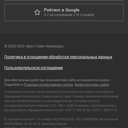
Рейтинг в Google
4.7
на основании
210
отзывов
© 2026 ООО «Вест Лайн Коммерц»
Политика в отношении обработки персональных данных
Пользовательское соглашение
Для обеспечения удобства пользователей сайта используются cookies.
Подробнее в
Политике использования cookies
.
Выбор настроек cookie
Указанные контакты также являются контактами для связи по вопросам
обращения покупателей о нарушении их прав. Номера телефонов работников
местных исполнительных и распорядительных органов по месту
государственной регистрации ООО «Вест Лайн Коммерц», уполномоченных
рассматривать обращения покупателей: +375 17 500 42 56, +375 17 500 41 31.
В Торговом реестре с 05 января 2022 №526379, УНП 690658890, регистрация
№690658890, 06.06.2014, Миноблисполком.