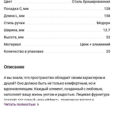
Цвет
Сталь брашированная
Посадка C, мм
128
Длина L, мм
158
Стиль ручки
Модерн
Ширина, мм
13.7
Высота, мм
32
Материал
Цинк + алюминий
Количество в упаковке
25
Описание
А вы знали, что пространство обладает своим характером и
душой? Оно должно быть не только комфортным, но и
вдохновляющим. Каждый элемент, созданный с любовью,
наполняет вашу жизнь уютом и радостью. Лицевая фурнитура
создаёт тот самый «вау-эффект», привлекая взгляд и
Читать полностью
подчёркивая эстетику мебели.
Ручки AQ CAPELLA представлены в цветах: чёрный и