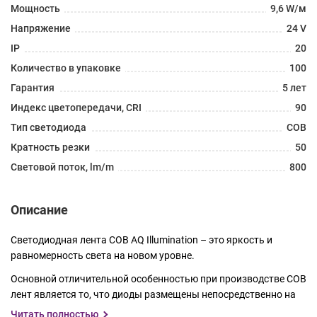
Мощность
9,6 W/м
Напряжение
24 V
IP
20
Количество в упаковке
100
Гарантия
5 лет
Индекс цветопередачи, CRI
90
Тип светодиода
COB
Кратность резки
50
Световой поток, lm/m
800
Описание
Светодиодная лента COB AQ Illumination – это яркость и
равномерность света на новом уровне.
Основной отличительной особенностью при производстве COB
лент является то, что диоды размещены непосредственно на
медной подложке ленты и не имеют пластикового корпуса,
Читать полностью