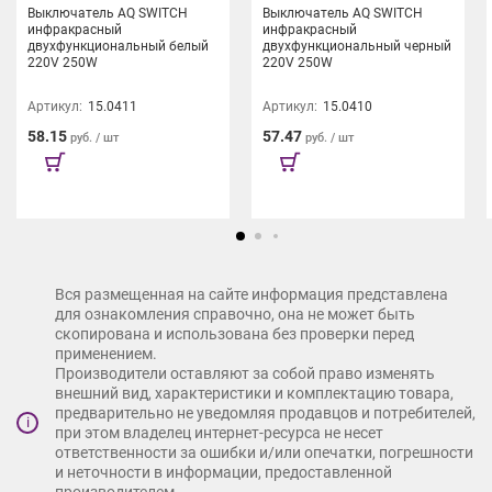
Выключатель AQ SWITCH
Выключатель AQ SWITCH
инфракрасный
инфракрасный
Дизайн интерьера – подсветка дверных и оконных проемов,
двухфункциональный белый
двухфункциональный черный
220V 250W
220V 250W
встроенной мебели, закарнизной подсветки натяжных и
гипсокартонных потолков.
Артикул:
15.0411
Артикул:
15.0410
Освещение входной группы здания – ступеней дома,
58.15
57.47
руб. / шт
руб. / шт
лестницы, ниш, прихожей.
Рекламно-торговый бизнес – подсветка лайтбоксов, витрин,
логотипов и вывесок.
Ивент-индустрия – оформление сцены и пространства зала,
Вся размещенная на сайте информация представлена
создание светящихся надписей, освещение аварийного
для ознакомления справочно, она не может быть
выхода и т.д.
скопирована и использована без проверки перед
применением.
Производители оставляют за собой право изменять
внешний вид, характеристики и комплектацию товара,
Лента COB AQ Illumination:
предварительно не уведомляя продавцов и потребителей,
i
при этом владелец интернет-ресурса не несет
- представлена в индивидуальной упаковке – брендированном
ответственности за ошибки и/или опечатки, погрешности
фольгированном пакете с застёжкой зип-лок;
и неточности в информации, предоставленной
производителем.