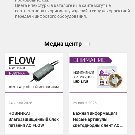
- длина ленты 5м – намотана на пластиковую катушку;
Цвета и текстуры в каталоге и на сайте могут не
соответствовать оригиналу изделий в силу некорректной
- с обоих концов лента оснащена проводами для подключения;
передачи цифрового оборудования.
- монтаж ленты осуществляется на двусторонний скотч 3М,
благодаря которому крепление ленты к любой поверхности
станет ещё более надёжным и прочным.
Медиа центр
Лента COB AQ Illumination прошла тщательную экспертизу в
собственной лаборатории компании Westline, что
подтверждается гарантией 5 лет
Интегрируйте светодиодную ленту COB AQ Illumination в свои
проекты и создавайте уникальные образы, которые будут
24 июля 2026
29 июня 2026
радовать ваших клиентов.
НОВИНКА!
Важная информация!
Влагозащищенный блок
Новые артикулы
питания AQ FLOW
светодиодных лент AQ
LED-LINE