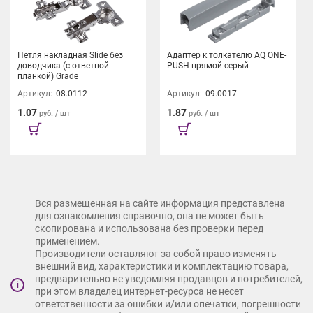
обеспечивающим быструю установку и демонтаж.
Всё для того, чтобы ваш комфорт оставался максимально
долговечным
Петля накладная Slide без
Адаптер к толкателю AQ ONE-
доводчика (с ответной
PUSH прямой серый
планкой) Grade
Артикул:
08.0112
Артикул:
09.0017
1.07
1.87
руб. / шт
руб. / шт
Вся размещенная на сайте информация представлена
для ознакомления справочно, она не может быть
скопирована и использована без проверки перед
применением.
Производители оставляют за собой право изменять
внешний вид, характеристики и комплектацию товара,
предварительно не уведомляя продавцов и потребителей,
i
при этом владелец интернет-ресурса не несет
ответственности за ошибки и/или опечатки, погрешности