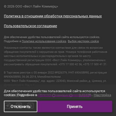
© 2026 ООО «Вест Лайн Коммерц»
Политика в отношении обработки персональных данных
Пользовательское соглашение
Для обеспечения удобства пользователей сайта используются cookies.
Подробнее в
Политике использования cookies
.
Выбор настроек cookie
Указанные контакты также являются контактами для связи по вопросам
обращения покупателей о нарушении их прав. Номера телефонов работников
местных исполнительных и распорядительных органов по месту
государственной регистрации ООО «Вест Лайн Коммерц», уполномоченных
рассматривать обращения покупателей: +375 17 500 42 56, +375 17 500 41 31.
В Торговом реестре с 05 января 2022 №526379, УНП 690658890, регистрация
№690658890, 06.06.2014, Миноблисполком.
ООО "Вест Лайн Коммерц", юр. адрес: 223043, Минский район, д. Цнянка, ул.
Дзержинского, 16а, к 1.
Для обеспечения удобства пользователей сайта используются
cookies. Подробнее в
Политике использования cookies
.
Настройка
Отклонить
Принять