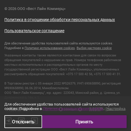
© 2026 ООО «Вест Лайн Коммерц»
Политика в отношении обработки персональных данных
Пользовательское соглашение
Для обеспечения удобства пользователей сайта используются cookies.
Подробнее в
Политике использования cookies
.
Выбор настроек cookie
Указанные контакты также являются контактами для связи по вопросам
обращения покупателей о нарушении их прав. Номера телефонов работников
местных исполнительных и распорядительных органов по месту
государственной регистрации ООО «Вест Лайн Коммерц», уполномоченных
рассматривать обращения покупателей: +375 17 500 42 56, +375 17 500 41 31.
В Торговом реестре с 05 января 2022 №526379, УНП 690658890, регистрация
№690658890, 06.06.2014, Миноблисполком.
ООО "Вест Лайн Коммерц", юр. адрес: 223043, Минский район, д. Цнянка, ул.
Дзержинского, 16а, к 1.
Для обеспечения удобства пользователей сайта используются
cookies. Подробнее в
Политике использования cookies
.
Настройка
Отклонить
Принять