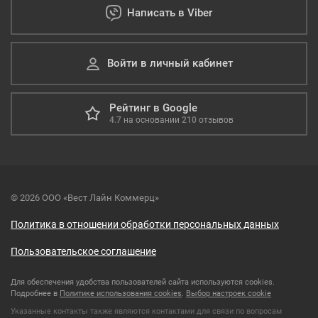
Написать в Viber
Войти в личный кабинет
Рейтинг в Google
4.7
на основании
210
отзывов
© 2026 ООО «Вест Лайн Коммерц»
Политика в отношении обработки персональных данных
Пользовательское соглашение
Для обеспечения удобства пользователей сайта используются cookies.
Подробнее в
Политике использования cookies
.
Выбор настроек cookie
Указанные контакты также являются контактами для связи по вопросам