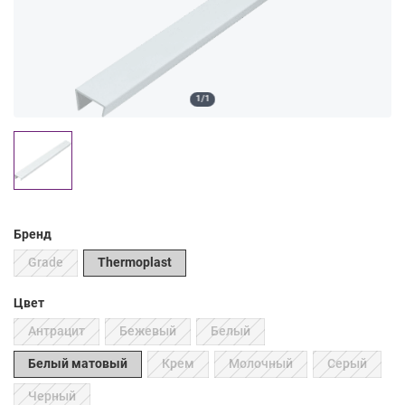
1/1
Бренд
Grade
Thermoplast
Цвет
Антрацит
Бежевый
Белый
Белый матовый
Крем
Молочный
Серый
Черный